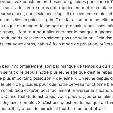
ue vous avez constamment besoin de glucides pour fournir 
es sont vides, votre corps doit rapidement mettre en place
ureusement, non seulement s’agit-il d’un système moins eff
s muscles en paient le prix. C’est la raison pour laquelle o
, on risque de manger davantage au prochain repas, sans m
un repas, il fera tout pour aller chercher le manque à gagner
re du poids n’est donc vraiment pas une solution. Cela risqu
ids, car votre corps, habitué à un mode de privation, brûl
un peu involontairement, soit par manque de temps ou dû à 
se fait dire depuis notre plus jeune âge que c’est le repas 
le plus important, puisqu’on « dé-jeûne ». On jeûne depuis q
e le plein de glucides pour que notre cerveau fonctionne bien
ion d’habitude et qu’on peut facilement renverser la situati
t. Quand l’habitude est créée, vous pouvez ajouter un alime
un déjeuner complet. Si c’est une question de manque de te
ce. Il n’y a pas de miracle, il faut faire un petit effort!