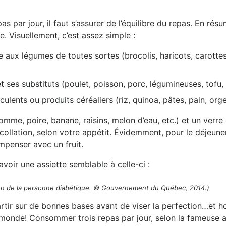
par jour, il faut s’assurer de l’équilibre du repas. En rés
. Visuellement, c’est assez simple :
ée aux légumes de toutes sortes (brocolis, haricots, carotte
t ses substituts (poulet, poisson, porc, légumineuses, tofu, 
culents ou produits céréaliers (riz, quinoa, pâtes, pain, org
mme, poire, banane, raisins, melon d’eau, etc.) et un verre d
ollation, selon votre appétit. Évidemment, pour le déjeuner,
mpenser avec un fruit.
avoir une assiette semblable à celle-ci :
tion de la personne diabétique. © Gouvernement du Québec, 2014.)
 partir sur de bonnes bases avant de viser la perfection…et
e monde! Consommer trois repas par jour, selon la fameuse as