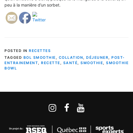
peu à la manière d’un sorbet.
POSTED IN
RECETTES
TAGGED
BOL SMOOTHIE
,
COLLATION
,
DÉJEUNER
,
POST-
ENTRAINEMENT
,
RECETTE
,
SANTÉ
,
SMOOTHIE
,
SMOOTHIE
BOWL