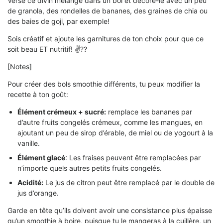
Verse ce divin mélange dans un bol et décore-le avec un peu
de granola, des rondelles de bananes, des graines de chia ou
des baies de goji, par exemple!
Sois créatif et ajoute les garnitures de ton choix pour que ce
soit beau ET nutritif! ✌??
[Notes]
Pour créer des bols smoothie différents, tu peux modifier la
recette à ton goût:
Élément crémeux + sucré:
remplace les bananes par
d’autre fruits congelés crémeux, comme les mangues, en
ajoutant un peu de sirop d’érable, de miel ou de yogourt à la
vanille.
Élément glacé
: Les fraises peuvent être remplacées par
n’importe quels autres petits fruits congelés.
Acidité:
Le jus de citron peut être remplacé par le double de
jus d’orange.
Garde en tête qu’ils doivent avoir une consistance plus épaisse
qu’un smoothie à boire, puisque tu le mangeras à la cuillère, un