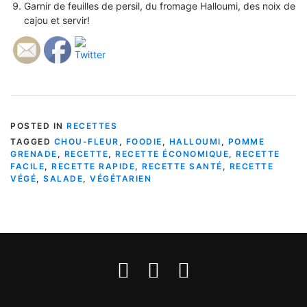
Garnir de feuilles de persil, du fromage Halloumi, des noix de
cajou et servir!
POSTED IN
RECETTES
TAGGED
CHOU-FLEUR
,
FOODIE
,
HALLOUMI
,
POMME
GRENADE
,
RECETTE
,
RECETTE ÉCONOMIQUE
,
RECETTE
FACILE
,
RECETTE RAPIDE
,
RECETTE SANTÉ
,
RECETTE
VÉGÉ
,
SALADE
,
VÉGÉTARIEN