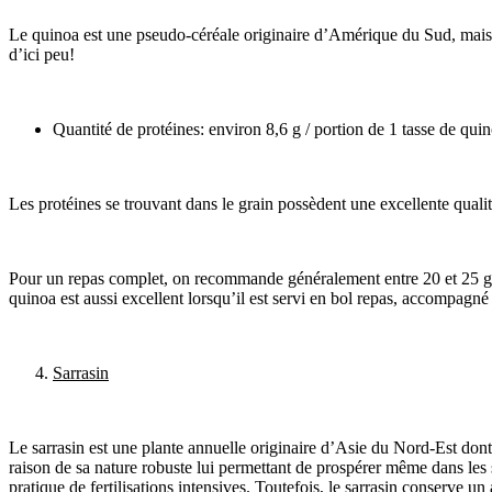
Le quinoa est une pseudo-céréale originaire d’Amérique du Sud, mais q
d’ici peu!
Quantité de protéines: environ 8,6 g / portion de 1 tasse de quin
Les protéines se trouvant dans le grain possèdent une excellente qualit
Pour un repas complet, on recommande généralement entre 20 et 25 g de
quinoa est aussi excellent lorsqu’il est servi en bol repas, accomp
Sarrasin
Le sarrasin est une plante annuelle originaire d’Asie du Nord-Est don
raison de sa nature robuste lui permettant de prospérer même dans les s
pratique de fertilisations intensives. Toutefois, le sarrasin conserve un