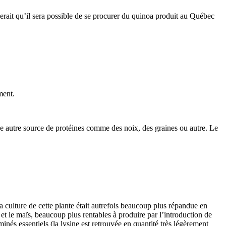
erait qu’il sera possible de se procurer du quinoa produit au Québec
ment.
e autre source de protéines comme des noix, des graines ou autre. Le
 culture de cette plante était autrefois beaucoup plus répandue en
 et le maïs, beaucoup plus rentables à produire par l’introduction de
minés essentiels (la lysine est retrouvée en quantité très légèrement