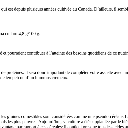
ui est depuis plusieurs années cultivée au Canada. D’ailleurs, il sembl
oa cuit ou 4,8 g/100 g.
é et pourraient contribuer à l’atteinte des besoins quotidiens de ce nutri
 protéines. Il sera donc important de compléter votre assiette avec un
agné de tempeh ou d’un hummus crémeux.
t les graines comestibles sont considérées comme une pseudo-céréale. La
ols les plus pauvres. Aujourd’hui, sa culture a été supplantée par le blé
 avantage par rapport à ces céréales; il contient presque tous les acides a