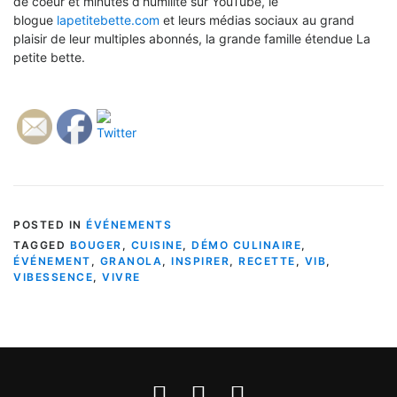
de coeur et minutes d’humilité sur YouTube, le
blogue
lapetitebette.com
et leurs médias sociaux au grand
plaisir de leur multiples abonnés, la grande famille étendue La
petite bette.
POSTED IN
ÉVÉNEMENTS
TAGGED
BOUGER
,
CUISINE
,
DÉMO CULINAIRE
,
ÉVÉNEMENT
,
GRANOLA
,
INSPIRER
,
RECETTE
,
VIB
,
VIBESSENCE
,
VIVRE